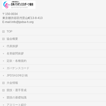
〒150-0034
東京都渋谷区代官山町13-8-413
E-mail:info@jpdsa-h.org
TOP
協会概要
代表挨拶
名誉顧問挨拶
定款・各種規約
ガバナンスコード
JPDSA10年計画
大会情報
競技・選手育成
競技の基礎知識
アスリート紹介