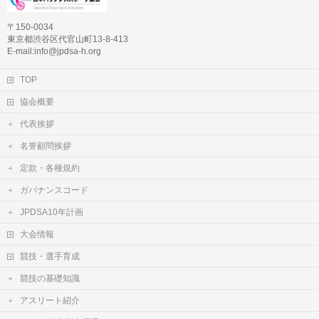
〒150-0034
東京都渋谷区代官山町13-8-413
E-mail:info@jpdsa-h.org
TOP
協会概要
代表挨拶
名誉顧問挨拶
定款・各種規約
ガバナンスコード
JPDSA10年計画
大会情報
競技・選手育成
競技の基礎知識
アスリート紹介