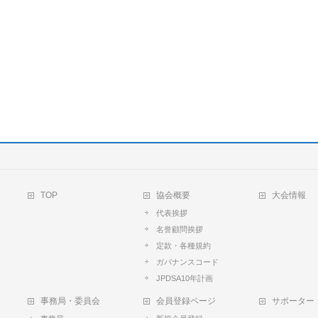
TOP
協会概要
大会情報
代表挨拶
名誉顧問挨拶
定款・各種規約
ガバナンスコード
JPDSA10年計画
事務局・委員会
会員登録ページ
サポーター