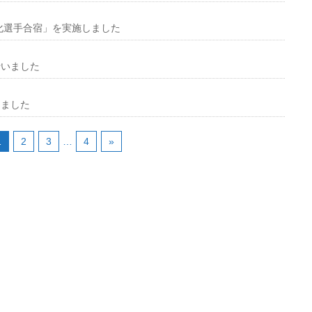
化選手合宿」を実施しました
行いました
しました
1
2
3
…
4
»