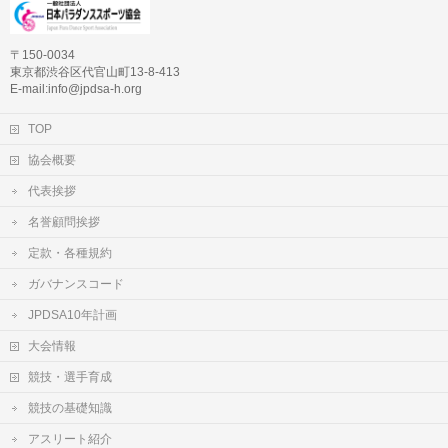
〒150-0034
東京都渋谷区代官山町13-8-413
E-mail:info@jpdsa-h.org
TOP
協会概要
代表挨拶
名誉顧問挨拶
定款・各種規約
ガバナンスコード
JPDSA10年計画
大会情報
競技・選手育成
競技の基礎知識
アスリート紹介