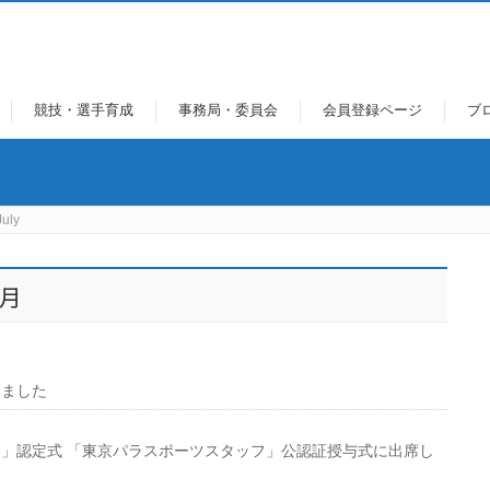
競技・選手育成
事務局・委員会
会員登録ページ
ブ
uly
7月
きました
」認定式 「東京パラスポーツスタッフ」公認証授与式に出席し