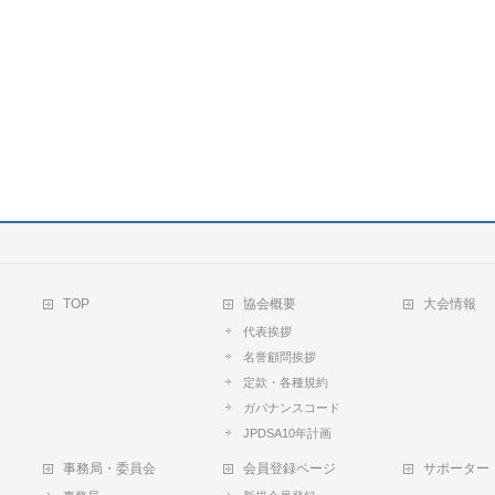
TOP
協会概要
大会情報
代表挨拶
名誉顧問挨拶
定款・各種規約
ガバナンスコード
JPDSA10年計画
事務局・委員会
会員登録ページ
サポーター