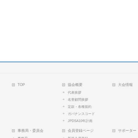
TOP
協会概要
大会情報
代表挨拶
名誉顧問挨拶
定款・各種規約
ガバナンスコード
JPDSA10年計画
事務局・委員会
会員登録ページ
サポーター