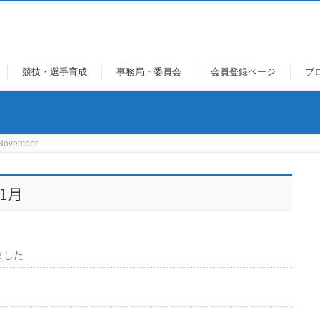
競技・選手育成
事務局・委員会
会員登録ページ
ブ
ovember
11月
ました
た