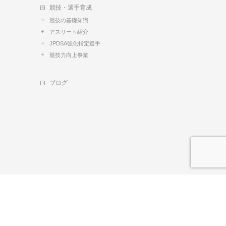
競技・選手育成
競技の基礎知識
アスリート紹介
JPDSA強化指定選手
競技力向上事業
ブログ