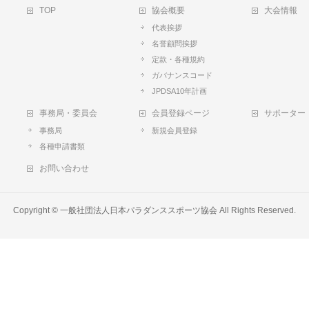
TOP
協会概要
大会情報
代表挨拶
名誉顧問挨拶
定款・各種規約
ガバナンスコード
JPDSA10年計画
事務局・委員会
会員登録ページ
サポーター
事務局
新規会員登録
各種申請書類
お問い合わせ
Copyright ©
一般社団法人日本パラダンススポーツ協会
All Rights Reserved.