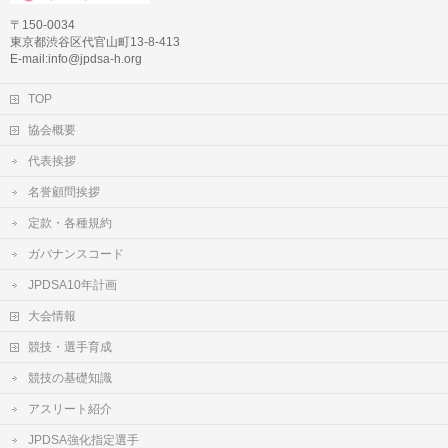
〒150-0034
東京都渋谷区代官山町13-8-413
E-mail:info@jpdsa-h.org
TOP
協会概要
代表挨拶
名誉顧問挨拶
定款・各種規約
ガバナンスコード
JPDSA10年計画
大会情報
競技・選手育成
競技の基礎知識
アスリート紹介
JPDSA強化指定選手