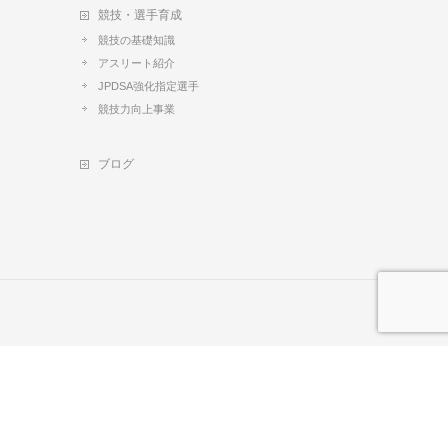
競技・選手育成
競技の基礎知識
アスリート紹介
JPDSA強化指定選手
競技力向上事業
ブログ