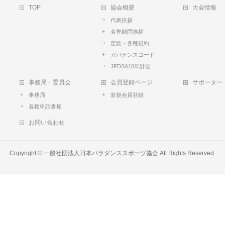
TOP
協会概要
大会情報
代表挨拶
名誉顧問挨拶
定款・各種規約
ガバナンスコード
JPDSA10年計画
事務局・委員会
会員登録ページ
サポーター
事務局
新規会員登録
各種申請書類
お問い合わせ
Copyright ©
一般社団法人日本パラダンススポーツ協会
All Rights Reserved.