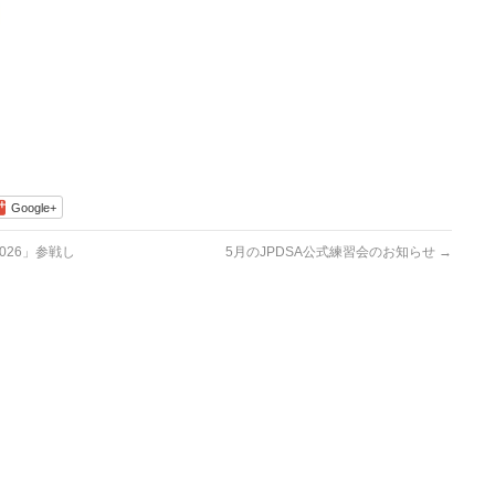
Google+
26」参戦し
5月のJPDSA公式練習会のお知らせ
→