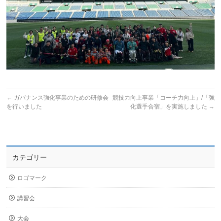
←
ガバナンス強化事業のための研修会
競技力向上事業「コーチ力向上」/「強
を行いました
化選手合宿」を実施しました
→
カテゴリー
ロゴマーク
講習会
大会