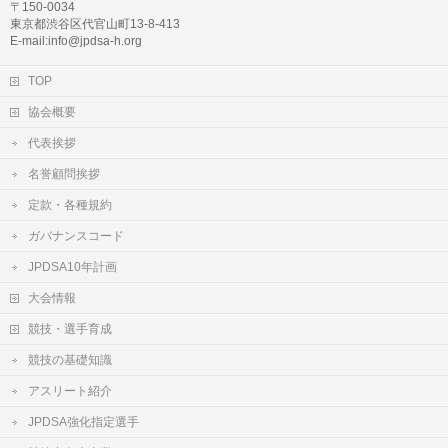
〒150-0034
東京都渋谷区代官山町13-8-413
E-mail:info@jpdsa-h.org
TOP
協会概要
代表挨拶
名誉顧問挨拶
定款・各種規約
ガバナンスコード
JPDSA10年計画
大会情報
競技・選手育成
競技の基礎知識
アスリート紹介
JPDSA強化指定選手