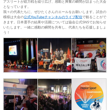
アスリートが総力戦を繰り広げ、感動と興奮の瞬間が詰まった大会
となっています。
我々の代表たちに、ぜひたくさんのエールをお願いします。試合の
模様は大会の
公式YouTubeチャンネルのライブ配信
で観ることがで
きます。日本選手の結果や活躍については協会公式SNSでお知らせ
いたします。一緒に感動の瞬間を共有し、代表たちを応援しましょ
う！