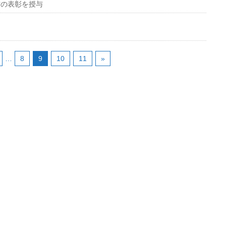
賞の表彰を授与
…
8
9
10
11
»