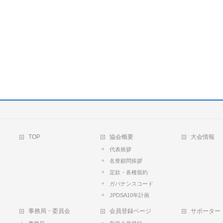
TOP
協会概要
大会情報
代表挨拶
名誉顧問挨拶
定款・各種規約
ガバナンスコード
JPDSA10年計画
事務局・委員会
会員登録ページ
サポーター